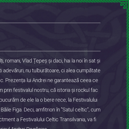
, romani, Vlad Țepeș și daci, hai la noi în sat și
ti adevăruri, nu tulburătoare, ci alea cumpătate
fic. Prezența lui Andrei ne garantează ceea ce
rin festivalul nostru, că istoria și rockul fac
bucurăm de ele la o bere rece, la Festivalului
a Băile Figa. Deci, amfitrion în ”Satul celtic”, cum
ent a Festivalului Celtic Transilvania, va fi