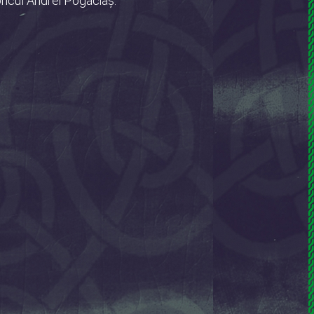
oricul Andrei Pogăciaş.